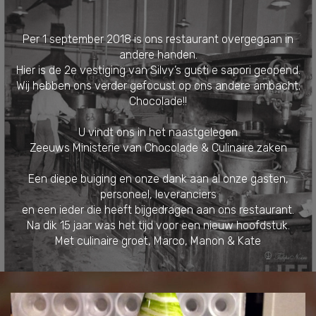
Per 1 september 2018 is ons restaurant overgegaan in
andere handen.
Hier is de 2e vestiging van Silvy’s gusti e sapori geopend.
Wij hebben ons verder gefocust op ons andere ambacht;
Chocolade!!
U vindt ons in het naastgelegen
Zeeuws Ministerie van Chocolade & Culinaire zaken
Een diepe buiging en onze dank aan al onze gasten,
personeel, leveranciers
en een ieder die heeft bijgedragen aan ons restaurant.
Na dik 15 jaar was het tijd voor een nieuw hoofdstuk.
Met culinaire groet, Marco, Manon & Kate